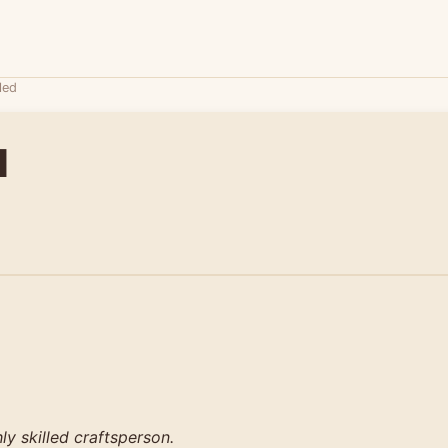
lled
d
hly skilled craftsperson.