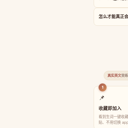
怎么才能真正会用 
真实英文
变练
1
📌
收藏即加入
看到生词一键收
贴、不用切换 ap