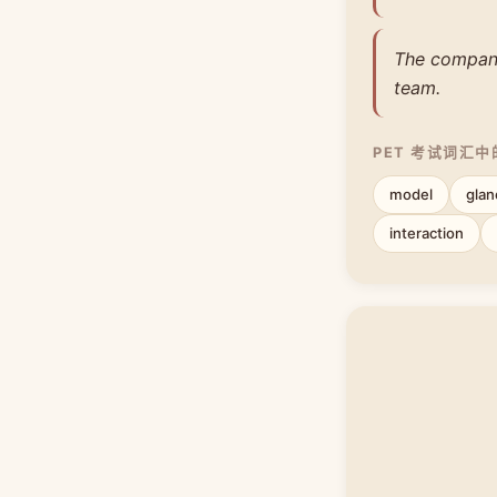
The company 
team.
PET 考试词汇
model
glan
interaction