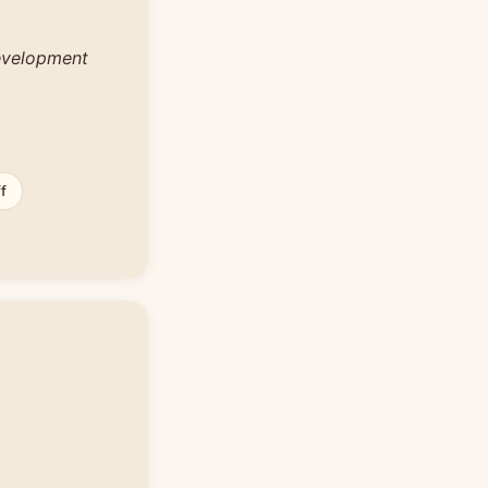
development
ff