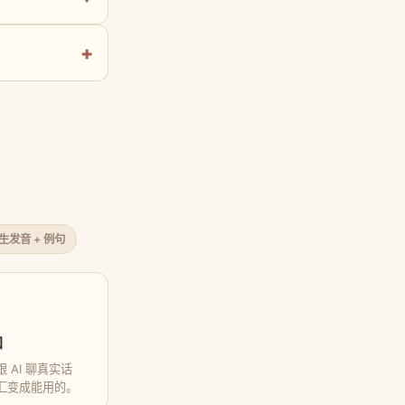
原生发音 + 例句
口
 AI 聊真实话
汇变成能用的。