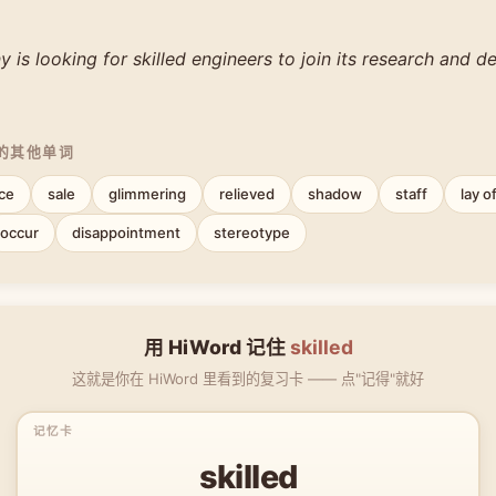
is looking for skilled engineers to join its research and 
中的其他单词
ce
sale
glimmering
relieved
shadow
staff
lay o
occur
disappointment
stereotype
用 HiWord 记住
skilled
这就是你在 HiWord 里看到的复习卡 —— 点"记得"就好
skilled