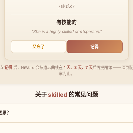
/skɪld/
有技能的
"She is a highly skilled craftsperson."
又忘了
记得
点
记得
后，HiWord 会按遗忘曲线在
1 天、3 天、7 天
后再提醒你 —— 直到
牢为止。
关于
skilled
的常见问题
么意思？
？