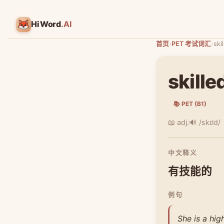
HiWord
.AI
首页
›
PET 考试词汇
›
ski
skille
📚 PET (B1)
📖 adj.
🔊 /skɪld/
中文释义
有技能的
例句
She is a hig