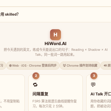
skilled？
H
HiWord.AI
把今天遇到的英文，练成今天能说出口的句子：Reading × Shadow × AI
Talk，同一批词一路用起来。
习
🌐 Web · iOS · Chrome 登录后同步
🦊 Chrome 插件划词收藏
🔊 
2
3
🔁
💬
间隔重复
AI Talk 开
藏，不用复制粘
FSRS 算法按遗忘曲线提醒你复
用你收藏的词跟
p。
习，每次只花 2 分钟。
题，把被动词