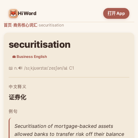
HiWord
打开 App
首页
›
商务核心词汇
›
securitisation
securitisation
💼 Business English
📖 n.
🔊 /sɪˌkjʊərɪtaɪˈzeɪʃən/
📊 C1
中文释义
证券化
例句
Securitisation of mortgage-backed assets
allowed banks to transfer risk off their balance