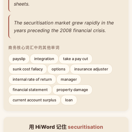
sheets.
The securitisation market grew rapidly in the
years preceding the 2008 financial crisis.
商务核心词汇中的其他单词
payslip
integration
take a pay cut
sunk cost fallacy
options
insurance adjuster
internal rate of return
manager
financial statement
property damage
current account surplus
loan
用 HiWord 记住
securitisation