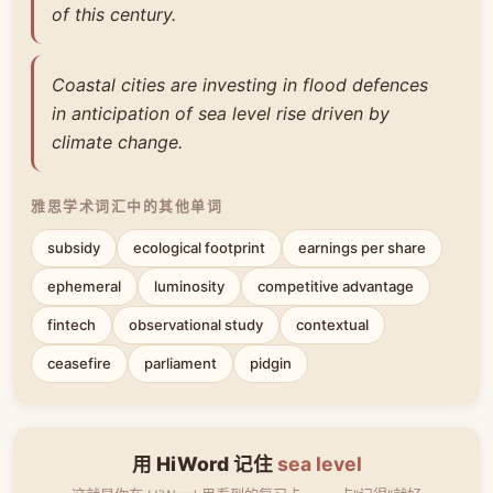
of this century.
Coastal cities are investing in flood defences
in anticipation of sea level rise driven by
climate change.
雅思学术词汇中的其他单词
subsidy
ecological footprint
earnings per share
ephemeral
luminosity
competitive advantage
fintech
observational study
contextual
ceasefire
parliament
pidgin
用 HiWord 记住
sea level