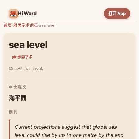
HiWord
打开 App
首页
›
雅思学术词汇
›
sea level
sea level
🎓 雅思学术
📖 n.
🔊 /siː ˈlevəl/
中文释义
海平面
例句
Current projections suggest that global sea
level could rise by up to one metre by the end