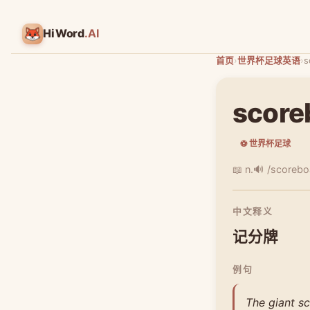
HiWord
.AI
首页
›
世界杯足球英语
›
s
score
⚽ 世界杯足球
📖 n.
🔊 /scorebo
中文释义
记分牌
例句
The giant s