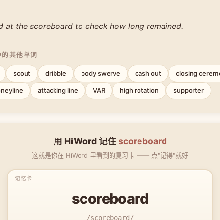
d at the scoreboard to check how long remained.
中的其他单词
scout
dribble
body swerve
cash out
closing cerem
neyline
attacking line
VAR
high rotation
supporter
用 HiWord 记住
scoreboard
这就是你在 HiWord 里看到的复习卡 —— 点"记得"就好
scoreboard
/scoreboard/