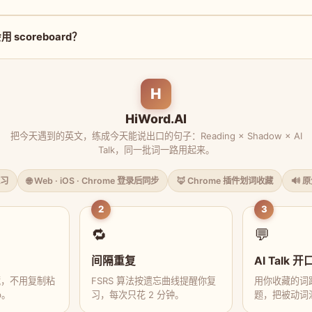
scoreboard？
H
HiWord.AI
把今天遇到的英文，练成今天能说出口的句子：Reading × Shadow × AI
Talk，同一批词一路用起来。
习
🌐 Web · iOS · Chrome 登录后同步
🦊 Chrome 插件划词收藏
🔊 
2
3
🔁
💬
间隔重复
AI Talk 开
藏，不用复制粘
FSRS 算法按遗忘曲线提醒你复
用你收藏的词跟
p。
习，每次只花 2 分钟。
题，把被动词