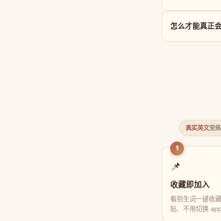
怎么才能真正会用 
真实英文
变练
1
📌
收藏即加入
看到生词一键收
贴、不用切换 ap