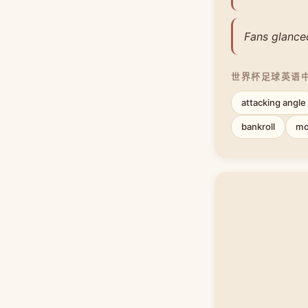
Fans glance
世界杯足球英语
attacking angle
bankroll
mo