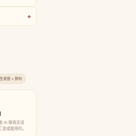
原生发音 + 例句
口
 AI 聊真实话
汇变成能用的。