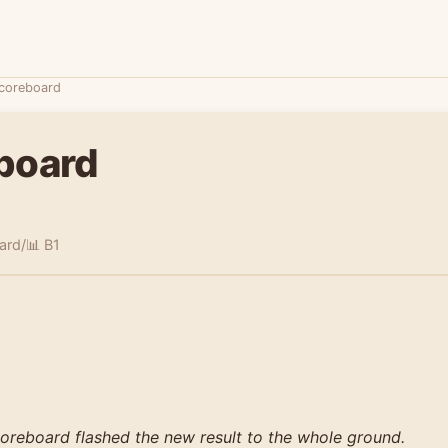
coreboard
board
ard/
📊 B1
coreboard flashed the new result to the whole ground.