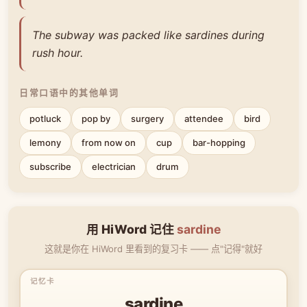
The subway was packed like sardines during
rush hour.
日常口语中的其他单词
potluck
pop by
surgery
attendee
bird
lemony
from now on
cup
bar-hopping
subscribe
electrician
drum
用 HiWord 记住
sardine
这就是你在 HiWord 里看到的复习卡 —— 点"记得"就好
sardine