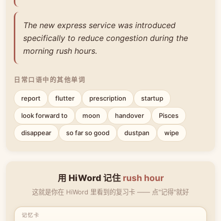
The new express service was introduced
specifically to reduce congestion during the
morning rush hours.
日常口语中的其他单词
report
flutter
prescription
startup
look forward to
moon
handover
Pisces
disappear
so far so good
dustpan
wipe
用 HiWord 记住
rush hour
这就是你在 HiWord 里看到的复习卡 —— 点"记得"就好