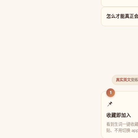
怎么才能真正会用
真实英文
变练
1
📌
收藏即加入
看到生词一键收
贴、不用切换 ap