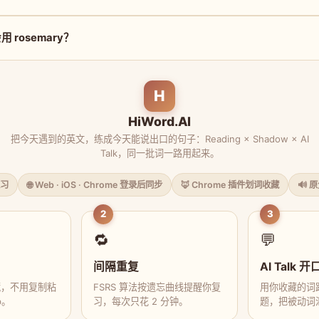
 rosemary？
H
HiWord.AI
把今天遇到的英文，练成今天能说出口的句子：Reading × Shadow × AI
Talk，同一批词一路用起来。
习
🌐 Web · iOS · Chrome 登录后同步
🦊 Chrome 插件划词收藏
🔊 
2
3
🔁
💬
间隔重复
AI Talk 开
藏，不用复制粘
FSRS 算法按遗忘曲线提醒你复
用你收藏的词跟
p。
习，每次只花 2 分钟。
题，把被动词