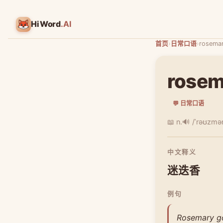
HiWord
.AI
首页
›
日常口语
›
rosema
rosem
💬 日常口语
📖 n.
🔊 /ˈrəʊzmər
中文释义
迷迭香
例句
Rosemary go