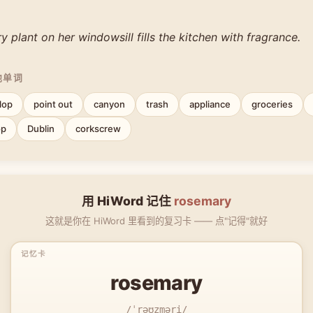
 plant on her windowsill fills the kitchen with fragrance.
他单词
lop
point out
canyon
trash
appliance
groceries
op
Dublin
corkscrew
用 HiWord 记住
rosemary
这就是你在 HiWord 里看到的复习卡 —— 点"记得"就好
rosemary
/ˈrəʊzməri/