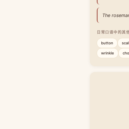
The rosemary
日常口语中的其
button
scal
wrinkle
ch