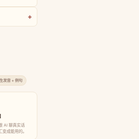
原生发音 + 例句
口
 AI 聊真实话
汇变成能用的。