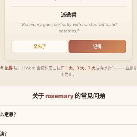
迷迭香
"Rosemary goes perfectly with roasted lamb and
potatoes."
又忘了
记得
点
记得
后，HiWord 会按遗忘曲线在
1 天、3 天、7 天
后再提醒你 —— 直到
牢为止。
关于
rosemary
的常见问题
是什么意思？
么读？