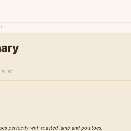
ry
ary
i/
📊 B1
es perfectly with roasted lamb and potatoes.