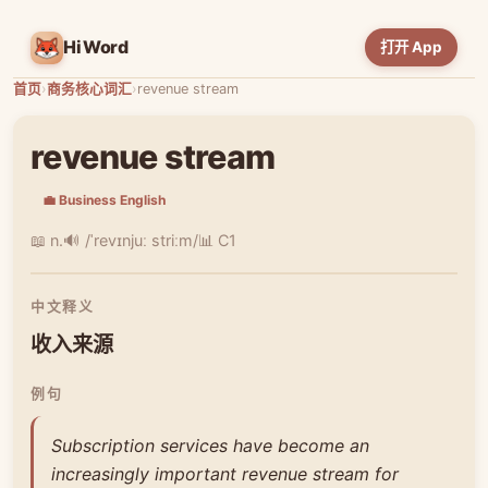
HiWord
打开 App
首页
›
商务核心词汇
›
revenue stream
revenue stream
💼 Business English
📖 n.
🔊 /ˈrevɪnjuː striːm/
📊 C1
中文释义
收入来源
例句
Subscription services have become an
increasingly important revenue stream for