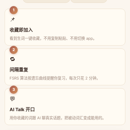
1
📌
收藏即加入
看到生词一键收藏，不用复制粘贴、不用切换 app。
2
🔁
间隔重复
FSRS 算法按遗忘曲线提醒你复习，每次只花 2 分钟。
3
💬
AI Talk 开口
用你收藏的词跟 AI 聊真实话题，把被动词汇变成能用的。