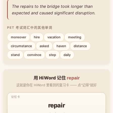
The repairs to the bridge took longer than
expected and caused significant disruption.
PET 考试词汇中的其他单词
moreover
hire
vacation
meeting
circumstance
asked
haven
distance
stand
convince
step
daily
用 HiWord 记住
repair
这就是你在 HiWord 里看到的复习卡 —— 点"记得"就好
repair