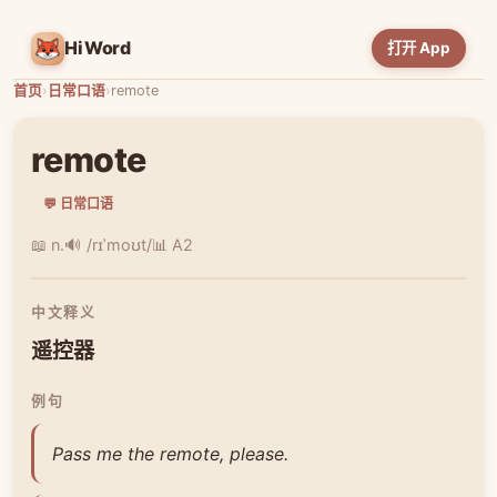
HiWord
打开 App
首页
›
日常口语
›
remote
remote
💬 日常口语
📖 n.
🔊 /rɪˈmoʊt/
📊 A2
中文释义
遥控器
例句
Pass me the remote, please.