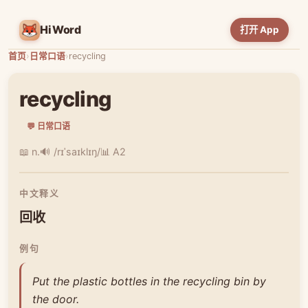
HiWord
打开 App
首页
›
日常口语
›
recycling
recycling
💬 日常口语
📖 n.
🔊 /rɪˈsaɪklɪŋ/
📊 A2
中文释义
回收
例句
Put the plastic bottles in the recycling bin by
the door.