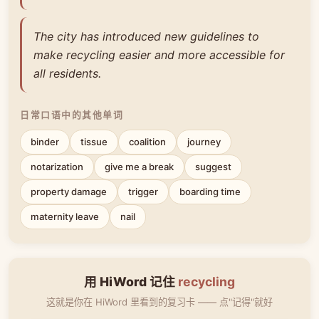
The city has introduced new guidelines to
make recycling easier and more accessible for
all residents.
日常口语中的其他单词
binder
tissue
coalition
journey
notarization
give me a break
suggest
property damage
trigger
boarding time
maternity leave
nail
用 HiWord 记住
recycling
这就是你在 HiWord 里看到的复习卡 —— 点"记得"就好