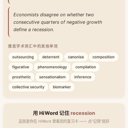
Economists disagree on whether two
consecutive quarters of negative growth
define a recession.
雅思学术词汇中的其他单词
outsourcing
deterrent
canonise
composition
figurative
phenomenology
compilation
prosthetic
sensationalism
inference
collective security
biomarker
用 HiWord 记住
recession
这就是你在 HiWord 里看到的复习卡 —— 点"记得"就好