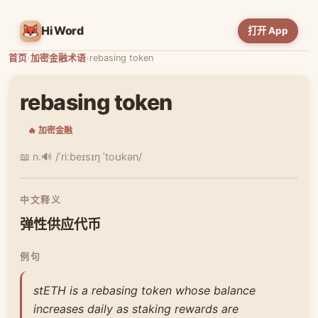
HiWord
打开 App
首页
›
加密金融术语
›
rebasing token
rebasing token
🔥 加密金融
📖 n.
🔊 /ˈriːbeɪsɪŋ ˈtoʊkən/
中文释义
弹性供应代币
例句
stETH is a rebasing token whose balance
increases daily as staking rewards are