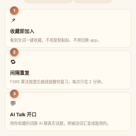
1
📌
收藏即加入
看到生词一键收藏，不用复制粘贴、不用切换 app。
2
🔁
间隔重复
FSRS 算法按遗忘曲线提醒你复习，每次只花 2 分钟。
3
💬
AI Talk 开口
用你收藏的词跟 AI 聊真实话题，把被动词汇变成能用的。