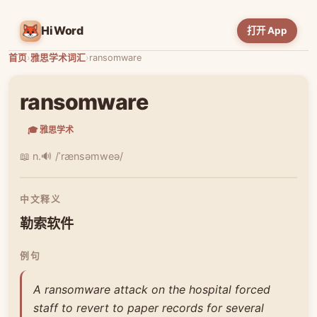
HiWord
打开 App
首页
›
雅思学术词汇
›
ransomware
ransomware
🎓 雅思学术
📖 n.
🔊 /ˈrænsəmweə/
中文释义
勒索软件
例句
A ransomware attack on the hospital forced
staff to revert to paper records for several