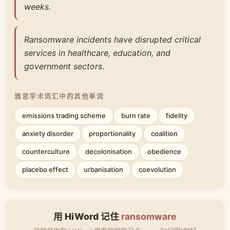
weeks.
Ransomware incidents have disrupted critical
services in healthcare, education, and
government sectors.
雅思学术词汇中的其他单词
emissions trading scheme
burn rate
fidelity
anxiety disorder
proportionality
coalition
counterculture
decolonisation
obedience
placebo effect
urbanisation
coevolution
用 HiWord 记住
ransomware