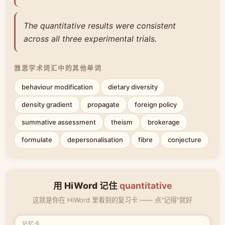
The quantitative results were consistent
across all three experimental trials.
雅思学术词汇中的其他单词
behaviour modification
dietary diversity
density gradient
propagate
foreign policy
summative assessment
theism
brokerage
formulate
depersonalisation
fibre
conjecture
用 HiWord 记住
quantitative
这就是你在 HiWord 里看到的复习卡 —— 点"记得"就好