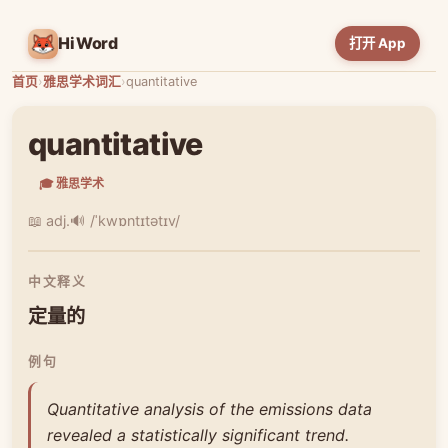
HiWord
打开 App
首页
›
雅思学术词汇
›
quantitative
quantitative
🎓 雅思学术
📖 adj.
🔊 /ˈkwɒntɪtətɪv/
中文释义
定量的
例句
Quantitative analysis of the emissions data
revealed a statistically significant trend.