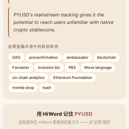
PYUSD's mainstream backing gives it the
potential to reach users unfamiliar with native
crypto stablecoins.
加密金融术语中的其他单词
DAO
preconfirmation
ambassador
blockchain
Farcaster
inclusion list
PBS
Move language
on-chain analytics
Ethereum Foundation
merkle drop
hash
用 HiWord 记住
PYUSD
这就是你在 HiWord 里看到的复习卡 —— 点"记得"就好