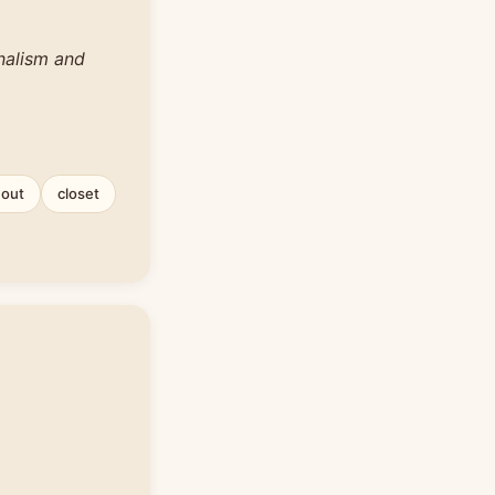
nalism and
out
closet