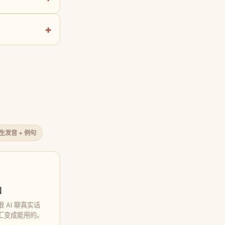
原生发音 + 例句
口
 AI 聊真实话
汇变成能用的。