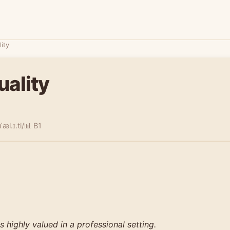
ity
uality
ˈæl.ɪ.ti/
📊 B1
is highly valued in a professional setting.