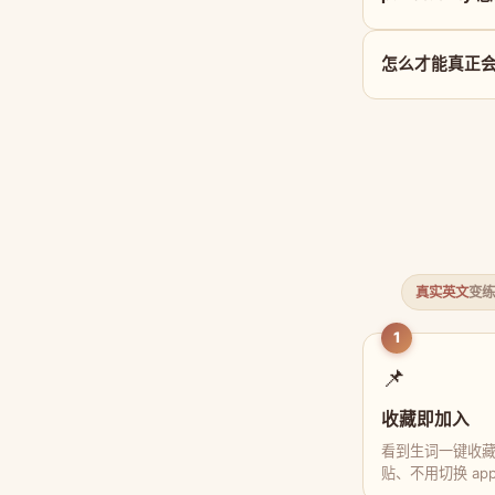
怎么才能真正会用 
真实英文
变练
1
📌
收藏即加入
看到生词一键收
贴、不用切换 ap