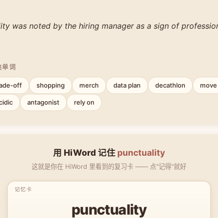
ity was noted by the hiring manager as a sign of professio
他单词
rade-off
shopping
merch
data plan
decathlon
move 
cidic
antagonist
rely on
用 HiWord 记住
punctuality
这就是你在 HiWord 里看到的复习卡 —— 点"记得"就好
punctuality