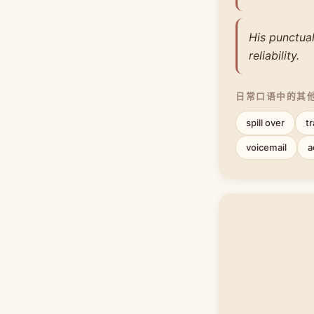
His punctual
reliability.
日常口语中的其
spill over
t
voicemail
a