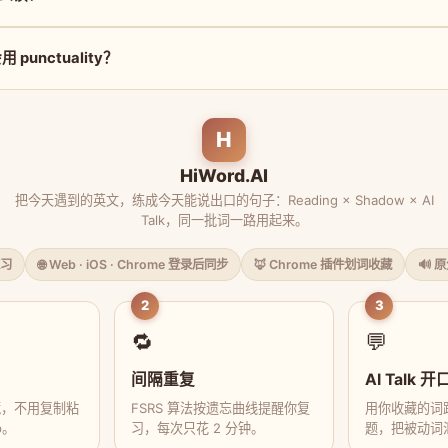
punctuality？
H
HiWord.AI
把今天遇到的英文，练成今天能说出口的句子：Reading × Shadow × AI
Talk，同一批词一路用起来。
习
🌐 Web · iOS · Chrome 登录后同步
🦊 Chrome 插件划词收藏
🔊 
2
3
🔁
💬
间隔重复
AI Talk 开
藏，不用复制粘
FSRS 算法按遗忘曲线提醒你复
用你收藏的词跟
p。
习，每次只花 2 分钟。
题，把被动词