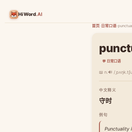
HiWord
.AI
首页
›
日常口语
›
punctual
punct
💬 日常口语
📖 n.
🔊 /ˌpʌŋk.tʃu
中文释义
守时
例句
Punctuality 