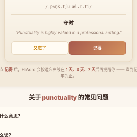
/ˌpʌŋk.tʃuˈæl.ɪ.ti/
守时
"Punctuality is highly valued in a professional setting."
又忘了
记得
点
记得
后，HiWord 会按遗忘曲线在
1 天、3 天、7 天
后再提醒你 —— 直到
牢为止。
关于
punctuality
的常见问题
y 是什么意思？
 怎么读？