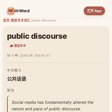
HiWord
打开 App
首页
›
雅思学术词汇
›
public discourse
public discourse
🎓 雅思学术
📖 n.
🔊 /ˌpʌb.lɪk ˈdɪs.kɔːs/
中文释义
公共话语
例句
Social media has fundamentally altered the
nature and pace of public discourse.