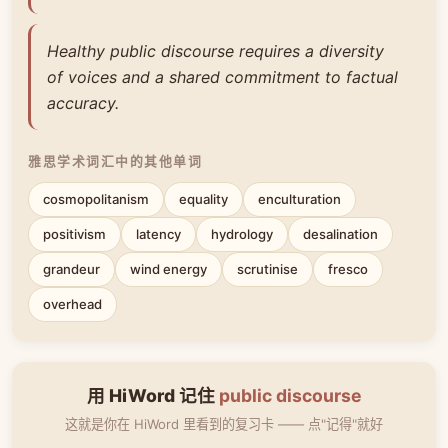
Healthy public discourse requires a diversity
of voices and a shared commitment to factual
accuracy.
雅思学术词汇中的其他单词
cosmopolitanism
equality
enculturation
positivism
latency
hydrology
desalination
grandeur
wind energy
scrutinise
fresco
overhead
用 HiWord 记住
public discourse
这就是你在 HiWord 里看到的复习卡 —— 点"记得"就好