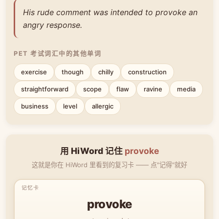
His rude comment was intended to provoke an
angry response.
PET 考试词汇中的其他单词
exercise
though
chilly
construction
straightforward
scope
flaw
ravine
media
business
level
allergic
用 HiWord 记住
provoke
这就是你在 HiWord 里看到的复习卡 —— 点"记得"就好
provoke