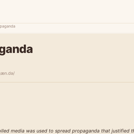
paganda
ganda
ˈɡæn.də/
lled media was used to spread propaganda that justified th