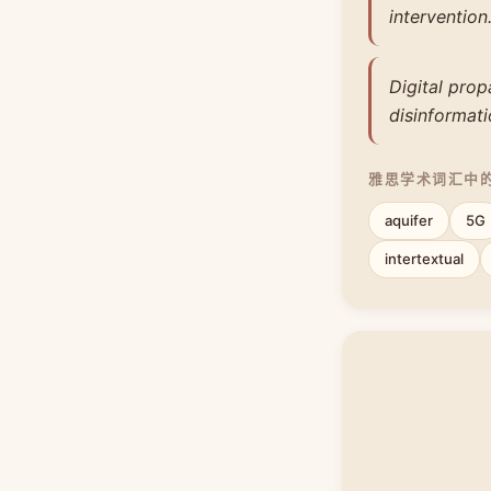
intervention
Digital pro
disinformati
雅思学术词汇中
aquifer
5G
intertextual