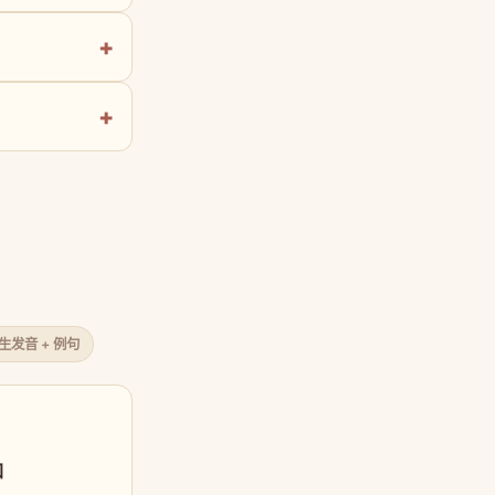
原生发音 + 例句
口