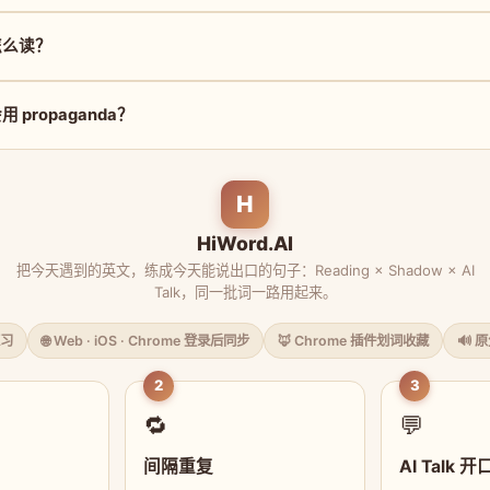
 怎么读？
propaganda？
H
HiWord.AI
把今天遇到的英文，练成今天能说出口的句子：Reading × Shadow × AI
Talk，同一批词一路用起来。
习
🌐 Web · iOS · Chrome 登录后同步
🦊 Chrome 插件划词收藏
🔊 
2
3
🔁
💬
间隔重复
AI Talk 开