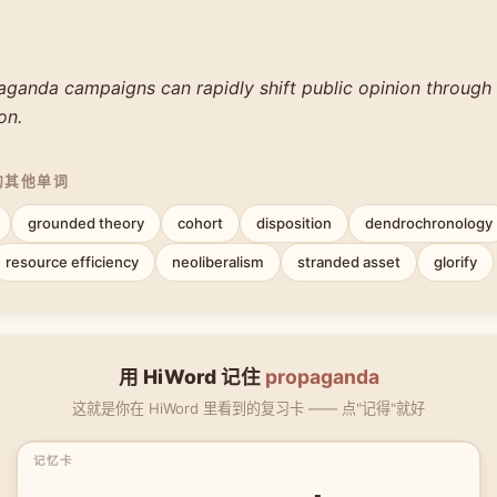
.
paganda campaigns can rapidly shift public opinion through
on.
的其他单词
grounded theory
cohort
disposition
dendrochronology
resource efficiency
neoliberalism
stranded asset
glorify
用 HiWord 记住
propaganda
这就是你在 HiWord 里看到的复习卡 —— 点"记得"就好