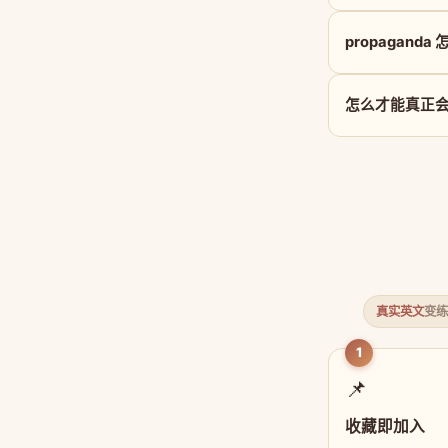
propaganda
怎么才能真正会用 
真实英文
变练
1
📌
收藏即加入