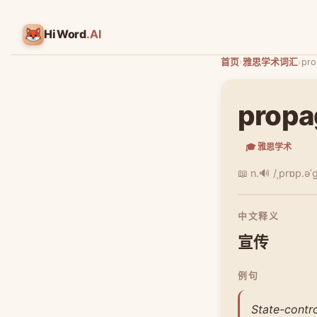
HiWord
.AI
首页
›
雅思学术词汇
›
pro
propa
🎓 雅思学术
📖 n.
🔊 /ˌprɒp.ə
中文释义
宣传
例句
State-contro