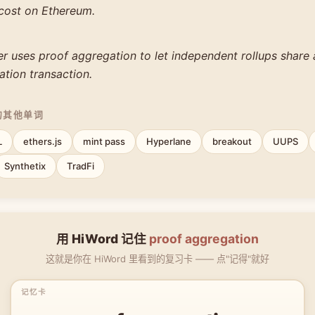
 cost on Ethereum.
r uses proof aggregation to let independent rollups share 
cation transaction.
的其他单词
L
ethers.js
mint pass
Hyperlane
breakout
UUPS
Synthetix
TradFi
用 HiWord 记住
proof aggregation
这就是你在 HiWord 里看到的复习卡 —— 点"记得"就好