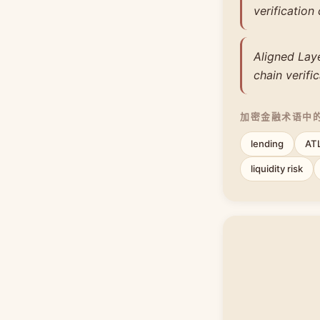
verification
Aligned Laye
chain verifi
加密金融术语中
lending
AT
liquidity risk