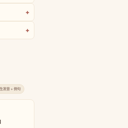
原生发音 + 例句
口