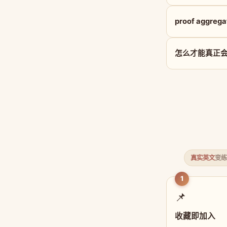
proof aggre
怎么才能真正会用 p
真实英文
变练
1
📌
收藏即加入