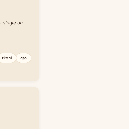
a single on-
zkVM
gas