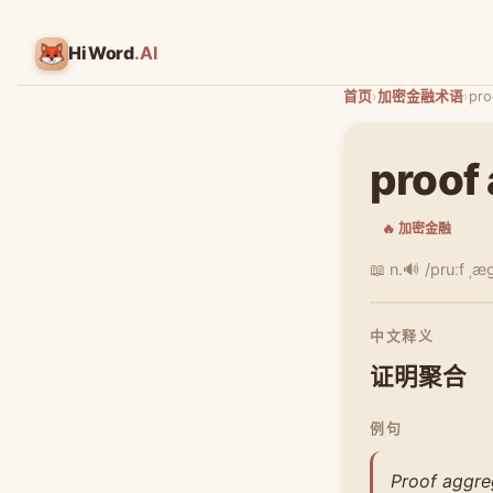
HiWord
.AI
首页
›
加密金融术语
›
pro
proof
🔥 加密金融
📖 n.
🔊 /pruːf ˌæ
中文释义
证明聚合
例句
Proof aggre