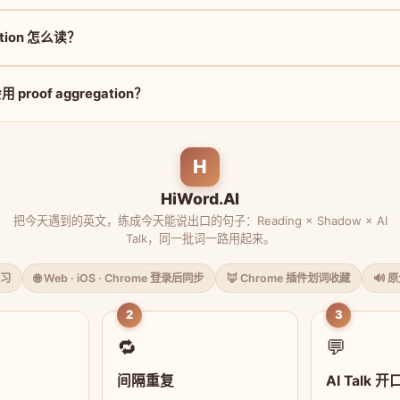
gation 怎么读？
roof aggregation？
H
HiWord.AI
把今天遇到的英文，练成今天能说出口的句子：Reading × Shadow × AI
Talk，同一批词一路用起来。
习
🌐 Web · iOS · Chrome 登录后同步
🦊 Chrome 插件划词收藏
🔊 
2
3
🔁
💬
间隔重复
AI Talk 开