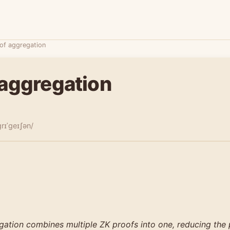
of aggregation
 aggregation
ɡrɪˈɡeɪʃən/
gation combines multiple ZK proofs into one, reducing the 