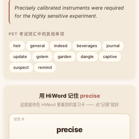
Precisely calibrated instruments were required
for the highly sensitive experiment.
PET 考试词汇中的其他单词
heir
general
indeed
beverages
journal
update
golem
garden
dangle
captive
suspect
remind
用 HiWord 记住
precise
这就是你在 HiWord 里看到的复习卡 —— 点"记得"就好
precise