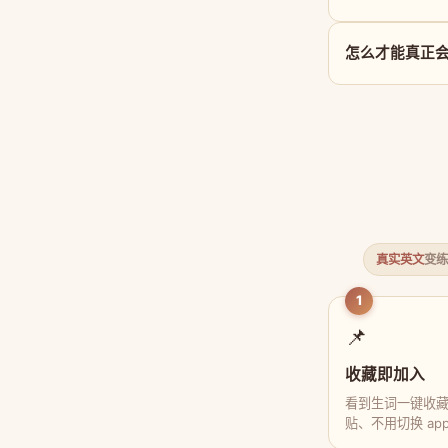
怎么才能真正会用
真实英文
变练
1
📌
收藏即加入
看到生词一键收
贴、不用切换 ap