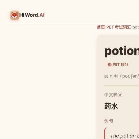
HiWord
.AI
首页
›
PET 考试词汇
›
pot
potio
📚 PET (B1)
📖 n.
🔊 /ˈpoʊʃən/
中文释义
药水
例句
The potion b