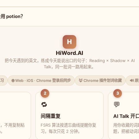
 potion？
H
HiWord.AI
把今天遇到的英文，练成今天能说出口的句子：Reading × Shadow × AI
Talk，同一批词一路用起来。
习
🌐 Web · iOS · Chrome 登录后同步
🦊 Chrome 插件划词收藏
🔊 
2
3
🔁
💬
间隔重复
AI Talk 开
藏，不用复制粘
FSRS 算法按遗忘曲线提醒你复
用你收藏的词跟
p。
习，每次只花 2 分钟。
题，把被动词