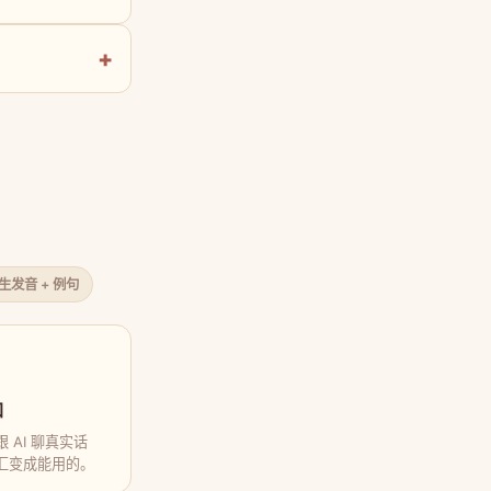
原生发音 + 例句
口
 AI 聊真实话
汇变成能用的。