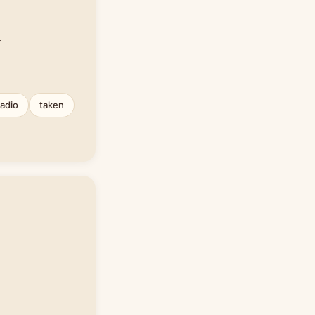
.
radio
taken