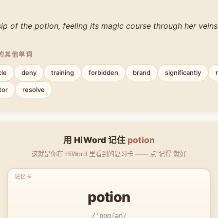
ip of the potion, feeling its magic course through her veins
中的其他单词
cle
deny
training
forbidden
brand
significantly
tor
resolve
用 HiWord 记住
potion
这就是你在 HiWord 里看到的复习卡 —— 点"记得"就好
potion
/ˈpoʊʃən/