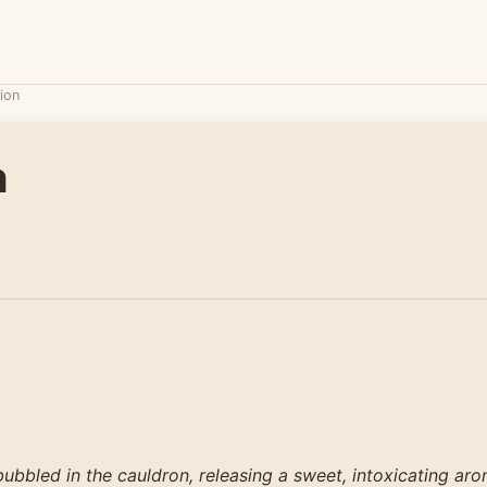
ion
n
ubbled in the cauldron, releasing a sweet, intoxicating aro