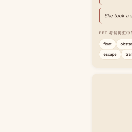
She took a s
PET 考试词汇
float
obsta
escape
trai