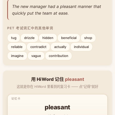
The new manager had a pleasant manner that
quickly put the team at ease.
PET 考试词汇中的其他单词
tug
drizzle
hidden
beneficial
shop
reliable
contradict
actually
individual
imagine
vague
contribution
用 HiWord 记住
pleasant
这就是你在 HiWord 里看到的复习卡 —— 点"记得"就好
pleasant