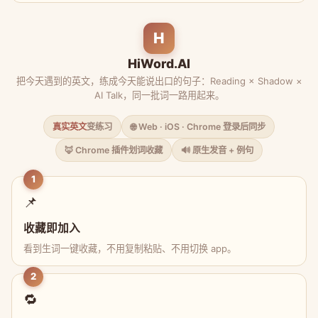
H
HiWord.AI
把今天遇到的英文，练成今天能说出口的句子：Reading × Shadow ×
AI Talk，同一批词一路用起来。
真实英文
变练习
🌐 Web · iOS · Chrome 登录后同步
🦊 Chrome 插件划词收藏
🔊 原生发音 + 例句
1
📌
收藏即加入
看到生词一键收藏，不用复制粘贴、不用切换 app。
2
🔁