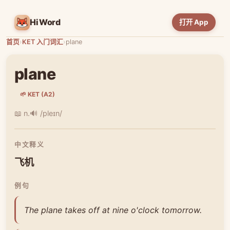
HiWord
打开 App
首页
›
KET 入门词汇
›
plane
plane
🌱 KET (A2)
📖 n.
🔊 /pleɪn/
中文释义
飞机
例句
The plane takes off at nine o'clock tomorrow.