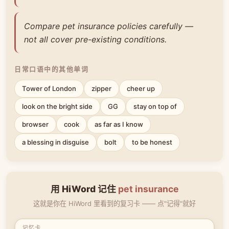
Compare pet insurance policies carefully —
not all cover pre-existing conditions.
日常口语中的其他单词
Tower of London
zipper
cheer up
look on the bright side
GG
stay on top of
browser
cook
as far as I know
a blessing in disguise
bolt
to be honest
用 HiWord 记住
pet insurance
这就是你在 HiWord 里看到的复习卡 —— 点"记得"就好