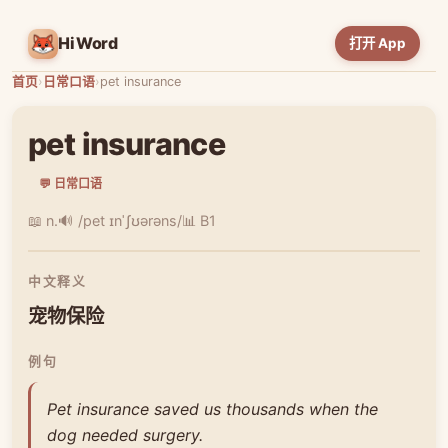
HiWord
打开 App
首页
›
日常口语
›
pet insurance
pet insurance
💬 日常口语
📖 n.
🔊 /pet ɪnˈʃʊərəns/
📊 B1
中文释义
宠物保险
例句
Pet insurance saved us thousands when the
dog needed surgery.