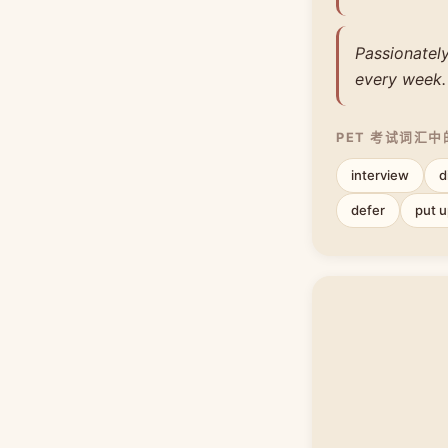
Passionately
every week.
PET 考试词汇
interview
d
defer
put u