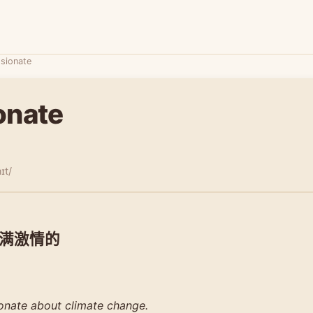
sionate
onate
ɪt/
满激情的
ionate about climate change.