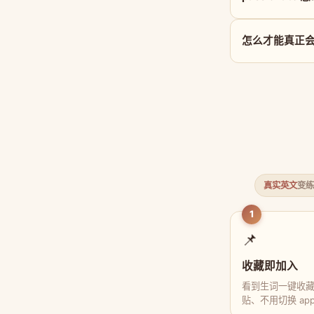
怎么才能真正会用 
真实英文
变练
1
📌
收藏即加入
看到生词一键收
贴、不用切换 ap