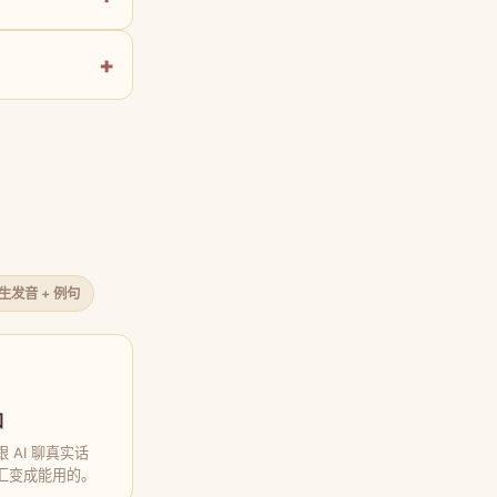
原生发音 + 例句
口
 AI 聊真实话
汇变成能用的。