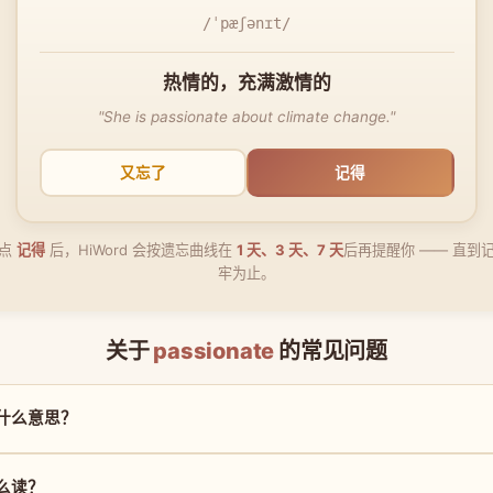
/ˈpæʃənɪt/
热情的，充满激情的
"She is passionate about climate change."
又忘了
记得
点
记得
后，HiWord 会按遗忘曲线在
1 天、3 天、7 天
后再提醒你 —— 直到
牢为止。
关于
passionate
的常见问题
 是什么意思？
 怎么读？