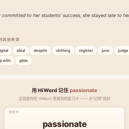
 committed to her students' success, she stayed late to h
中的其他单词
igital
ideal
despite
clothing
register
june
judge
p with
glide
用 HiWord 记住
passionate
这就是你在 HiWord 里看到的复习卡 —— 点"记得"就好
passionate