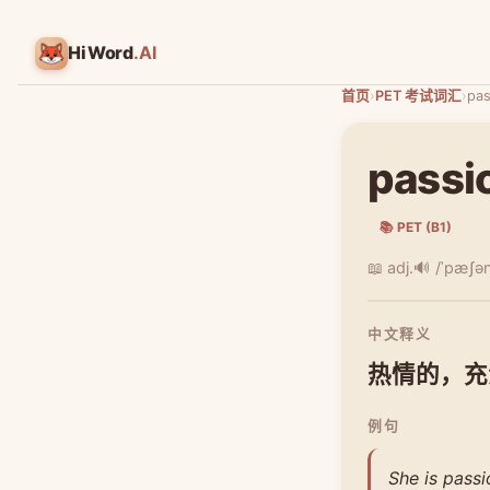
HiWord
.AI
首页
›
PET 考试词汇
›
pas
passi
📚 PET (B1)
📖 adj.
🔊 /ˈpæʃən
中文释义
热情的，充
例句
She is pass