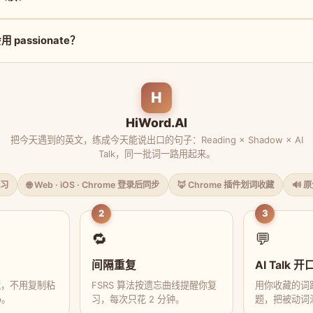
passionate？
H
HiWord.AI
把今天遇到的英文，练成今天能说出口的句子：Reading × Shadow × AI
Talk，同一批词一路用起来。
习
🌐 Web · iOS · Chrome 登录后同步
🦊 Chrome 插件划词收藏
🔊 
2
3
🔁
💬
间隔重复
AI Talk 开
藏，不用复制粘
FSRS 算法按遗忘曲线提醒你复
用你收藏的词跟
p。
习，每次只花 2 分钟。
题，把被动词