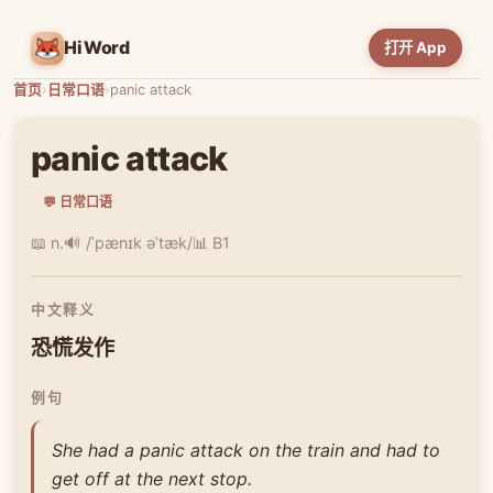
HiWord
打开 App
首页
›
日常口语
›
panic attack
panic attack
💬 日常口语
📖 n.
🔊 /ˈpænɪk əˈtæk/
📊 B1
中文释义
恐慌发作
例句
She had a panic attack on the train and had to
get off at the next stop.