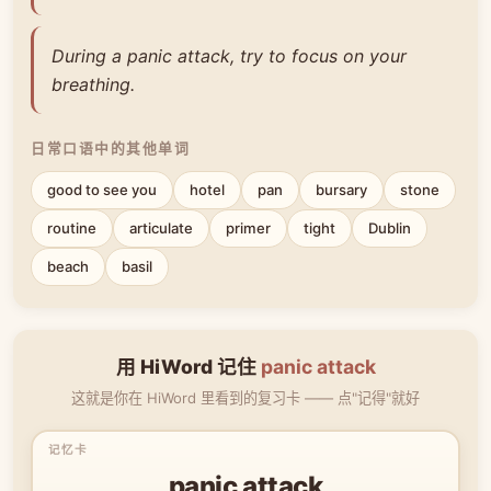
During a panic attack, try to focus on your
breathing.
日常口语中的其他单词
good to see you
hotel
pan
bursary
stone
routine
articulate
primer
tight
Dublin
beach
basil
用 HiWord 记住
panic attack
这就是你在 HiWord 里看到的复习卡 —— 点"记得"就好
panic attack