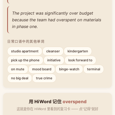
The project was significantly over budget
because the team had overspent on materials
in phase one.
日常口语中的其他单词
studio apartment
cleanser
kindergarten
pick up the phone
initiative
look forward to
on mute
mood board
binge-watch
terminal
no big deal
true crime
用 HiWord 记住
overspend
这就是你在 HiWord 里看到的复习卡 —— 点"记得"就好