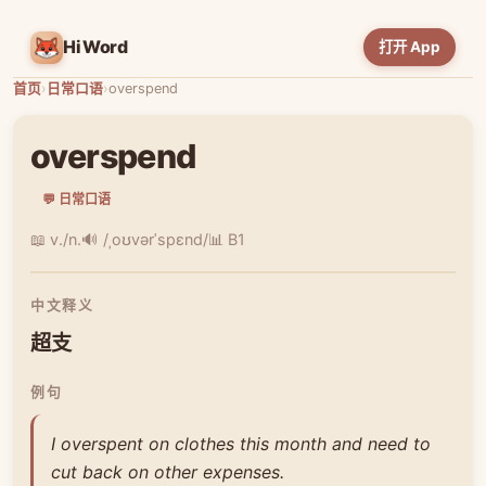
HiWord
打开 App
首页
›
日常口语
›
overspend
overspend
💬 日常口语
📖 v./n.
🔊 /ˌoʊvərˈspɛnd/
📊 B1
中文释义
超支
例句
I overspent on clothes this month and need to
cut back on other expenses.