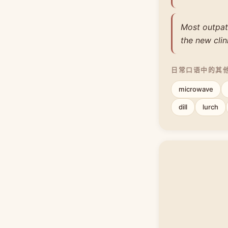
Most outpat
the new clin
日常口语中的其
microwave
dill
lurch