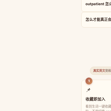
outpatient 
怎么才能真正会用 
真实英文
变练
1
📌
收藏即加入
看到生词一键收