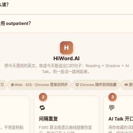
怎么读？
outpatient？
H
HiWord.AI
把今天遇到的英文，练成今天能说出口的句子：Reading × Shadow × AI
Talk，同一批词一路用起来。
习
🌐 Web · iOS · Chrome 登录后同步
🦊 Chrome 插件划词收藏
🔊 
2
3
🔁
💬
间隔重复
AI Talk 开
藏，不用复制粘
FSRS 算法按遗忘曲线提醒你复
用你收藏的词跟