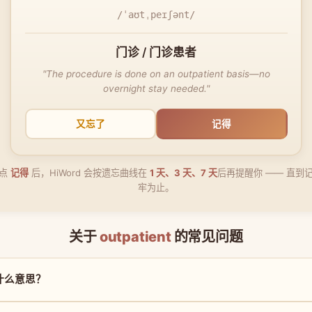
/ˈaʊtˌpeɪʃənt/
门诊 / 门诊患者
"The procedure is done on an outpatient basis—no
overnight stay needed."
又忘了
记得
点
记得
后，HiWord 会按遗忘曲线在
1 天、3 天、7 天
后再提醒你 —— 直到
牢为止。
关于
outpatient
的常见问题
 是什么意思？