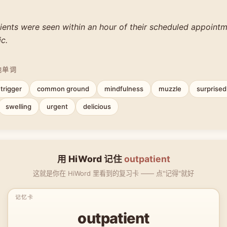
ients were seen within an hour of their scheduled appointm
ic.
他单词
trigger
common ground
mindfulness
muzzle
surprised
swelling
urgent
delicious
用 HiWord 记住
outpatient
这就是你在 HiWord 里看到的复习卡 —— 点"记得"就好
outpatient