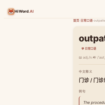
HiWord
.AI
首页
›
日常口语
›
outpati
outpa
💬 日常口语
📖 adj./n.
🔊 /ˈaʊt
中文释义
门诊 / 门
例句
The procedu