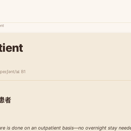
ent
tient
ˌpeɪʃənt/
📊 B1
诊患者
re is done on an outpatient basis—no overnight stay need