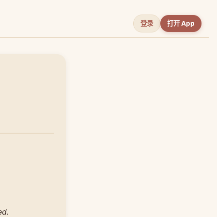
登录
打开 App
ed.