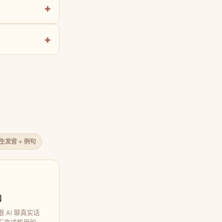
原生发音 + 例句
口
 AI 聊真实话