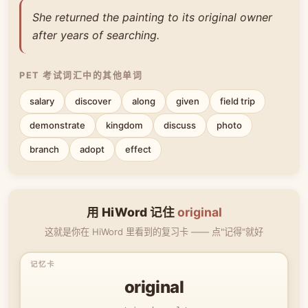
She returned the painting to its original owner
after years of searching.
PET 考试词汇中的其他单词
salary
discover
along
given
field trip
demonstrate
kingdom
discuss
photo
branch
adopt
effect
用 HiWord 记住
original
这就是你在 HiWord 里看到的复习卡 —— 点"记得"就好
original