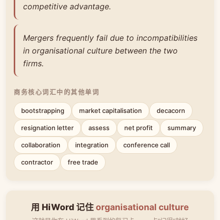
competitive advantage.
Mergers frequently fail due to incompatibilities
in organisational culture between the two
firms.
商务核心词汇中的其他单词
bootstrapping
market capitalisation
decacorn
resignation letter
assess
net profit
summary
collaboration
integration
conference call
contractor
free trade
用 HiWord 记住
organisational culture