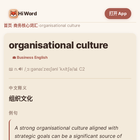
HiWord
打开 App
首页
›
商务核心词汇
›
organisational culture
organisational culture
💼 Business English
📖 n.
🔊 /ˌɔːɡənaɪˈzeɪʃənl ˈkʌltʃə/
📊 C2
中文释义
组织文化
例句
A strong organisational culture aligned with
strategic goals can be a significant source of