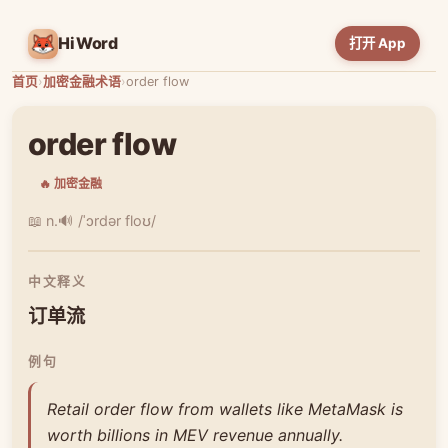
HiWord
打开 App
首页
›
加密金融术语
›
order flow
order flow
🔥 加密金融
📖 n.
🔊 /ˈɔrdər floʊ/
中文释义
订单流
例句
Retail order flow from wallets like MetaMask is
worth billions in MEV revenue annually.