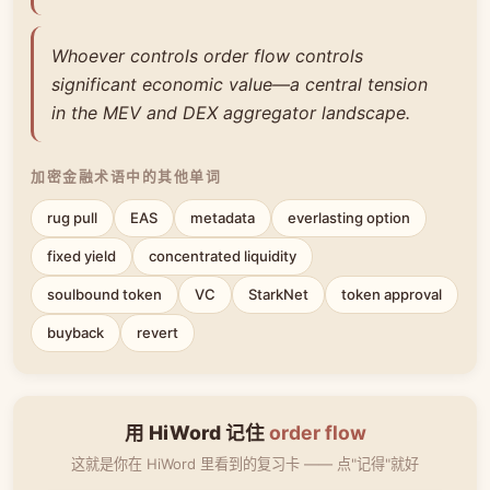
Whoever controls order flow controls
significant economic value—a central tension
in the MEV and DEX aggregator landscape.
加密金融术语中的其他单词
rug pull
EAS
metadata
everlasting option
fixed yield
concentrated liquidity
soulbound token
VC
StarkNet
token approval
buyback
revert
用 HiWord 记住
order flow
这就是你在 HiWord 里看到的复习卡 —— 点"记得"就好