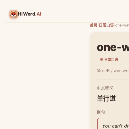
HiWord
.AI
首页
›
日常口语
›
one-way
one-w
💬 日常口语
📖 n.
🔊 /ˌwʌn.weɪ 
中文释义
单行道
例句
You can't dr