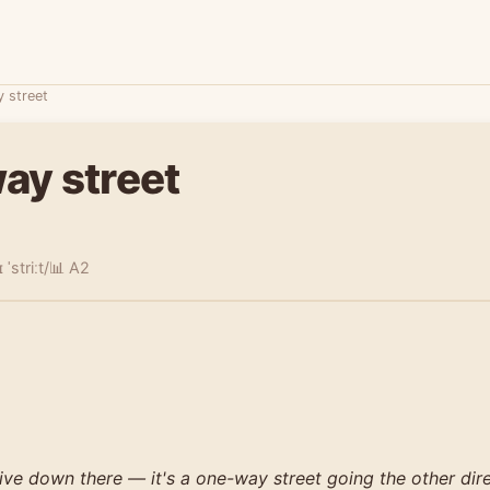
 street
ay street
ˈstriːt/
📊 A2
ive down there — it's a one-way street going the other dire