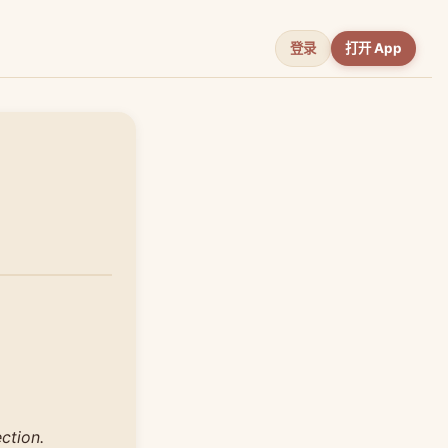
登录
打开 App
ction.