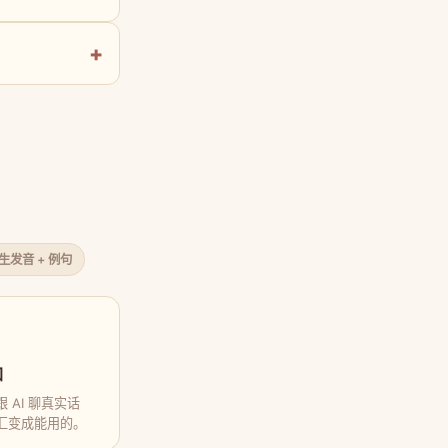
原生发音 + 例句
口
 AI 聊真实话
汇变成能用的。