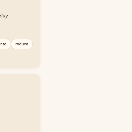
day.
into
reduce