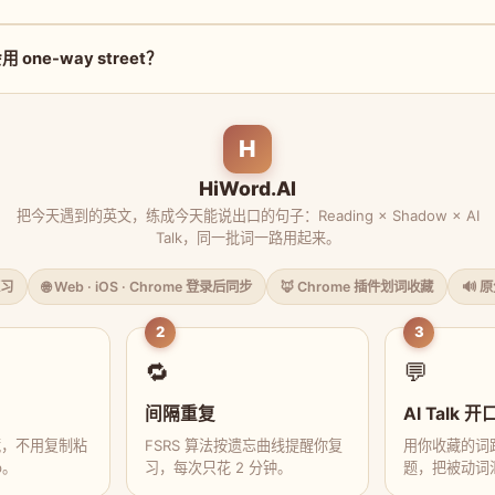
one-way street？
H
HiWord.AI
把今天遇到的英文，练成今天能说出口的句子：Reading × Shadow × AI
Talk，同一批词一路用起来。
习
🌐 Web · iOS · Chrome 登录后同步
🦊 Chrome 插件划词收藏
🔊 
2
3
🔁
💬
间隔重复
AI Talk 开
藏，不用复制粘
FSRS 算法按遗忘曲线提醒你复
用你收藏的词跟
p。
习，每次只花 2 分钟。
题，把被动词