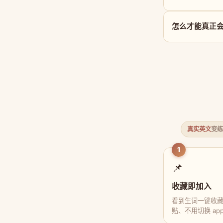
怎么才能真正会用 
真实英文
变练
1
📌
收藏即加入
看到生词一键收
贴、不用切换 ap