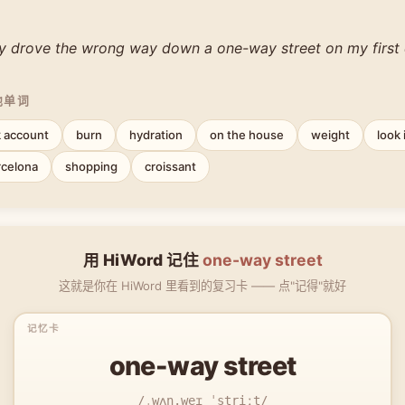
lly drove the wrong way down a one-way street on my first 
他单词
 account
burn
hydration
on the house
weight
look 
rcelona
shopping
croissant
用 HiWord 记住
one-way street
这就是你在 HiWord 里看到的复习卡 —— 点"记得"就好
one-way street
/ˌwʌn.weɪ ˈstriːt/