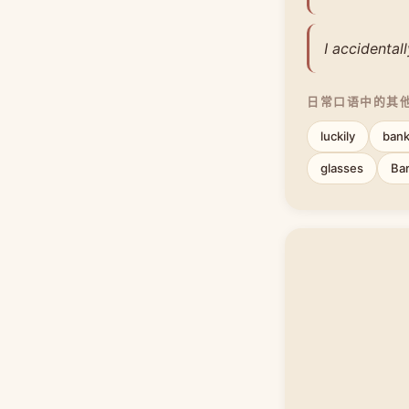
I accidenta
日常口语中的其
luckily
bank
glasses
Ba