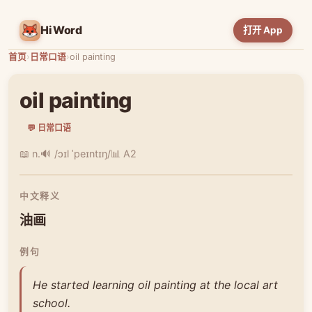
HiWord
打开 App
首页
›
日常口语
›
oil painting
oil painting
💬 日常口语
📖 n.
🔊 /ɔɪl ˈpeɪntɪŋ/
📊 A2
中文释义
油画
例句
He started learning oil painting at the local art
school.