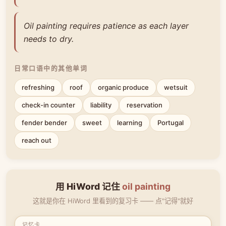
Oil painting requires patience as each layer
needs to dry.
日常口语中的其他单词
refreshing
roof
organic produce
wetsuit
check-in counter
liability
reservation
fender bender
sweet
learning
Portugal
reach out
用 HiWord 记住
oil painting
这就是你在 HiWord 里看到的复习卡 —— 点"记得"就好