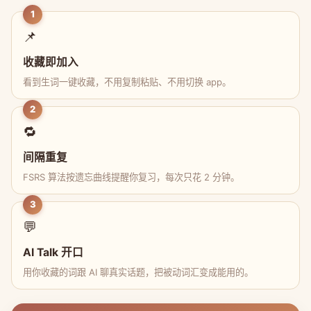
1
📌
收藏即加入
看到生词一键收藏，不用复制粘贴、不用切换 app。
2
🔁
间隔重复
FSRS 算法按遗忘曲线提醒你复习，每次只花 2 分钟。
3
💬
AI Talk 开口
用你收藏的词跟 AI 聊真实话题，把被动词汇变成能用的。