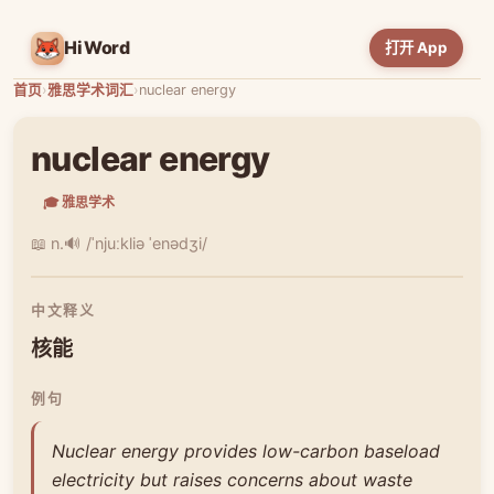
HiWord
打开 App
首页
›
雅思学术词汇
›
nuclear energy
nuclear energy
🎓 雅思学术
📖 n.
🔊 /ˈnjuːkliə ˈenədʒi/
中文释义
核能
例句
Nuclear energy provides low-carbon baseload
electricity but raises concerns about waste