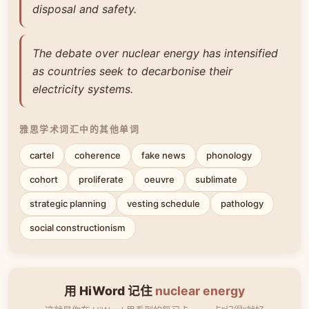
disposal and safety.
The debate over nuclear energy has intensified
as countries seek to decarbonise their
electricity systems.
雅思学术词汇中的其他单词
cartel
coherence
fake news
phonology
cohort
proliferate
oeuvre
sublimate
strategic planning
vesting schedule
pathology
social constructionism
用 HiWord 记住
nuclear energy