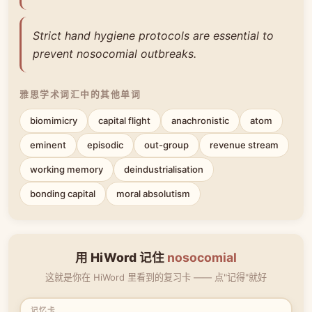
Strict hand hygiene protocols are essential to
prevent nosocomial outbreaks.
雅思学术词汇中的其他单词
biomimicry
capital flight
anachronistic
atom
eminent
episodic
out-group
revenue stream
working memory
deindustrialisation
bonding capital
moral absolutism
用 HiWord 记住
nosocomial
这就是你在 HiWord 里看到的复习卡 —— 点"记得"就好