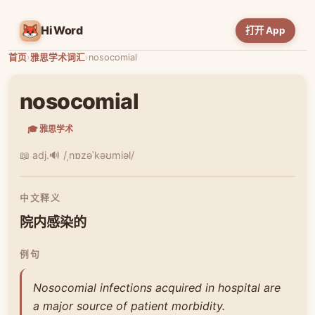
HiWord
打开 App
首页
›
雅思学术词汇
›
nosocomial
nosocomial
🎓 雅思学术
📖 adj.
🔊 /ˌnɒzəˈkəʊmiəl/
中文释义
院内感染的
例句
Nosocomial infections acquired in hospital are
a major source of patient morbidity.