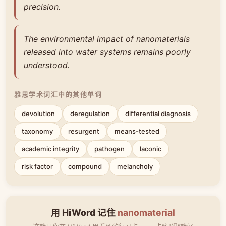
precision.
The environmental impact of nanomaterials
released into water systems remains poorly
understood.
雅思学术词汇中的其他单词
devolution
deregulation
differential diagnosis
taxonomy
resurgent
means-tested
academic integrity
pathogen
laconic
risk factor
compound
melancholy
用 HiWord 记住
nanomaterial