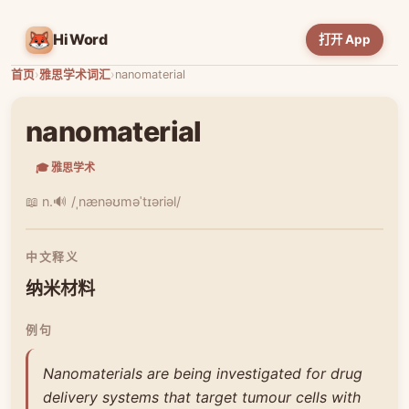
HiWord
打开 App
首页
›
雅思学术词汇
›
nanomaterial
nanomaterial
🎓 雅思学术
📖 n.
🔊 /ˌnænəʊməˈtɪəriəl/
中文释义
纳米材料
例句
Nanomaterials are being investigated for drug
delivery systems that target tumour cells with