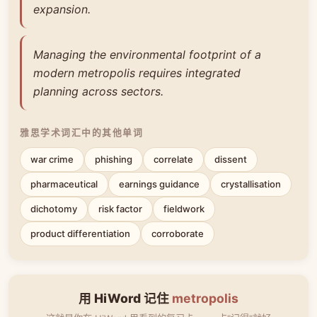
expansion.
Managing the environmental footprint of a
modern metropolis requires integrated
planning across sectors.
雅思学术词汇中的其他单词
war crime
phishing
correlate
dissent
pharmaceutical
earnings guidance
crystallisation
dichotomy
risk factor
fieldwork
product differentiation
corroborate
用 HiWord 记住
metropolis