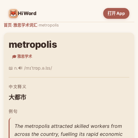
HiWord
打开 App
首页
›
雅思学术词汇
›
metropolis
metropolis
🎓 雅思学术
📖 n.
🔊 /mɪˈtrɒp.ə.lɪs/
中文释义
大都市
例句
The metropolis attracted skilled workers from
across the country, fuelling its rapid economic