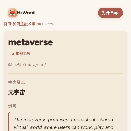
HiWord
打开 App
首页
›
加密金融术语
›
metaverse
metaverse
🔥 加密金融
📖 n.
🔊 /ˈmɛtəˌvɜrs/
中文释义
元宇宙
例句
The metaverse promises a persistent, shared
virtual world where users can work, play and