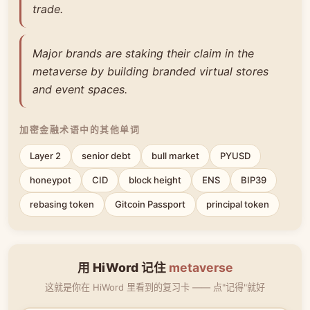
trade.
Major brands are staking their claim in the
metaverse by building branded virtual stores
and event spaces.
加密金融术语中的其他单词
Layer 2
senior debt
bull market
PYUSD
honeypot
CID
block height
ENS
BIP39
rebasing token
Gitcoin Passport
principal token
用 HiWord 记住
metaverse
这就是你在 HiWord 里看到的复习卡 —— 点"记得"就好