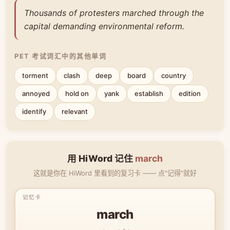
Thousands of protesters marched through the
capital demanding environmental reform.
PET 考试词汇中的其他单词
torment
clash
deep
board
country
annoyed
hold on
yank
establish
edition
identify
relevant
用 HiWord 记住
march
这就是你在 HiWord 里看到的复习卡 —— 点"记得"就好
march