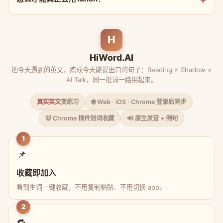
H
HiWord.AI
把今天遇到的英文，练成今天能说出口的句子：Reading × Shadow ×
AI Talk，同一批词一路用起来。
真实英文
变练习
🌐 Web · iOS · Chrome 登录后同步
🦊 Chrome 插件划词收藏
🔊 原生发音 + 例句
1
📌
收藏即加入
看到生词一键收藏，不用复制粘贴、不用切换 app。
2
🔁