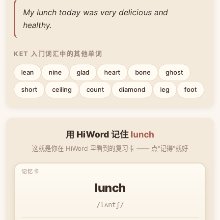
My lunch today was very delicious and
healthy.
KET 入门词汇中的其他单词
lean
nine
glad
heart
bone
ghost
short
ceiling
count
diamond
leg
foot
用 HiWord 记住
lunch
这就是你在 HiWord 里看到的复习卡 —— 点"记得"就好
lunch
/lʌntʃ/