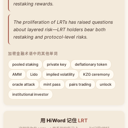
restaking rewards.
The proliferation of LRTs has raised questions
about layered risk—LRT holders bear both
restaking and protocol-level risks.
加密金融术语中的其他单词
pooled staking
private key
deflationary token
AMM
Lido
implied volatility
KZG ceremony
oracle attack
mint pass
pairs trading
unlock
institutional investor
用 HiWord 记住
LRT