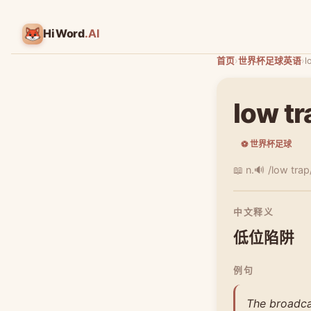
HiWord
.AI
首页
›
世界杯足球英语
›
l
low tr
⚽ 世界杯足球
📖 n.
🔊 /low trap
中文释义
低位陷阱
例句
The broadcas