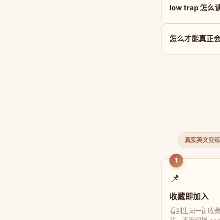
low trap 怎
怎么才能真正会用 
真实英文
变练
1
📌
收藏即加入
看到生词一键收