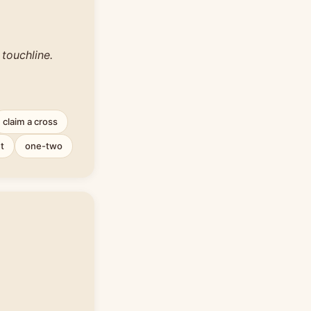
touchline.
claim a cross
t
one-two