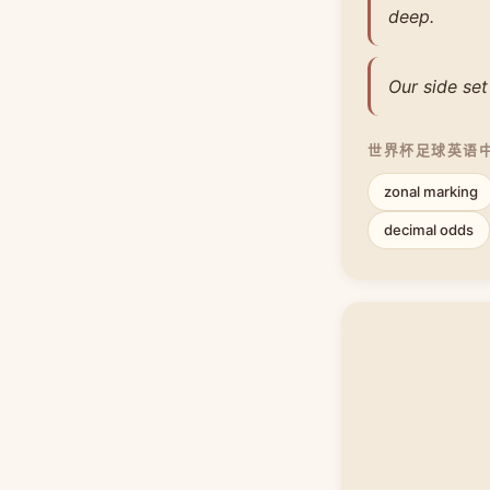
deep.
Our side set
世界杯足球英语
zonal marking
decimal odds