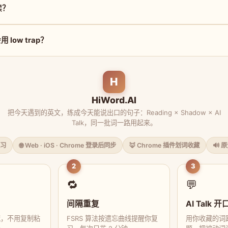
么读？
low trap？
H
HiWord.AI
把今天遇到的英文，练成今天能说出口的句子：Reading × Shadow × AI
Talk，同一批词一路用起来。
习
🌐 Web · iOS · Chrome 登录后同步
🦊 Chrome 插件划词收藏
🔊 
2
3
🔁
💬
间隔重复
AI Talk 开
藏，不用复制粘
FSRS 算法按遗忘曲线提醒你复
用你收藏的词跟