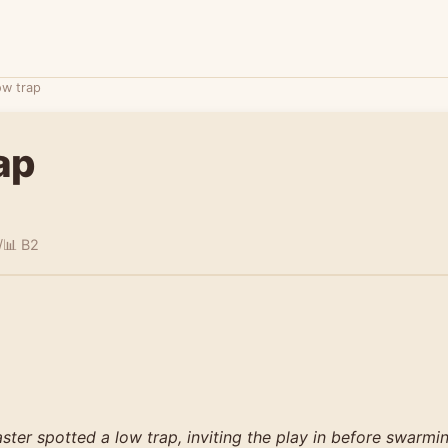
ow trap
ap
/
📊 B2
ter spotted a low trap, inviting the play in before swarmin