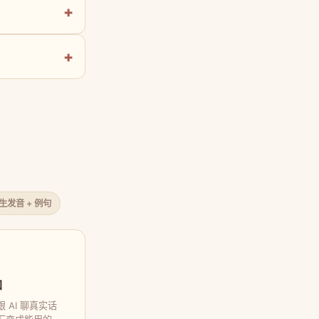
原生发音 + 例句
口
 AI 聊真实话