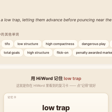
 a low trap, letting them advance before pouncing near the 
中的其他单词
tifo
low structure
high compactness
dangerous play
total goals
high structure
flick-on
penalty awarded marke
用 HiWord 记住
low trap
这就是你在 HiWord 里看到的复习卡 —— 点"记得"就好
low trap