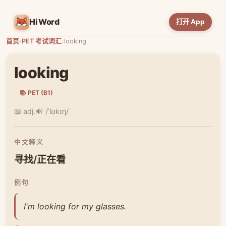
HiWord
打开 App
首页
›
PET 考试词汇
›
looking
looking
📚 PET (B1)
📖 adj.
🔊 /ˈlʊkɪŋ/
中文释义
寻找/正在看
例句
I'm looking for my glasses.