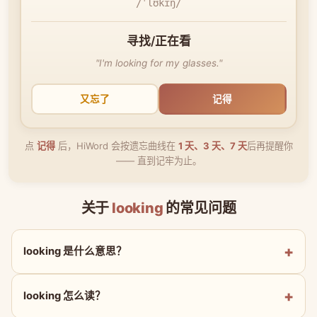
/ˈlʊkɪŋ/
寻找/正在看
"I'm looking for my glasses."
又忘了
记得
点
记得
后，HiWord 会按遗忘曲线在
1 天、3 天、7 天
后再提醒你
—— 直到记牢为止。
关于
looking
的常见问题
looking 是什么意思？
looking 怎么读？