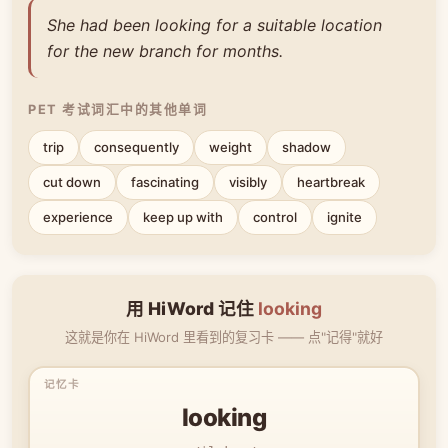
She had been looking for a suitable location
for the new branch for months.
PET 考试词汇中的其他单词
trip
consequently
weight
shadow
cut down
fascinating
visibly
heartbreak
experience
keep up with
control
ignite
用 HiWord 记住
looking
这就是你在 HiWord 里看到的复习卡 —— 点"记得"就好
looking