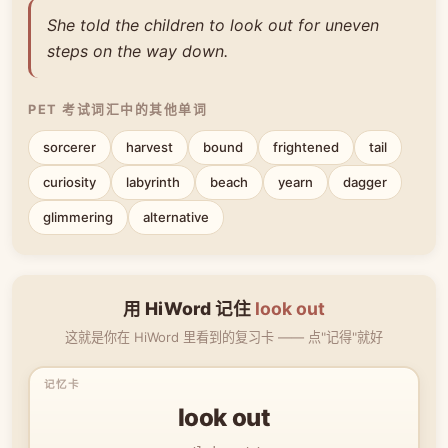
She told the children to look out for uneven
steps on the way down.
PET 考试词汇中的其他单词
sorcerer
harvest
bound
frightened
tail
curiosity
labyrinth
beach
yearn
dagger
glimmering
alternative
用 HiWord 记住
look out
这就是你在 HiWord 里看到的复习卡 —— 点"记得"就好
look out