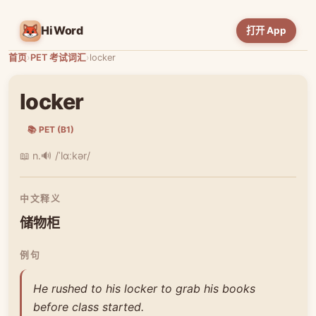
HiWord
打开 App
首页
›
PET 考试词汇
›
locker
locker
📚 PET (B1)
📖 n.
🔊 /ˈlɑːkər/
中文释义
储物柜
例句
He rushed to his locker to grab his books
before class started.