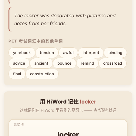
The locker was decorated with pictures and
notes from her friends.
PET 考试词汇中的其他单词
yearbook
tension
awful
interpret
binding
advice
ancient
pounce
remind
crossroad
final
construction
用 HiWord 记住
locker
这就是你在 HiWord 里看到的复习卡 —— 点"记得"就好
locker