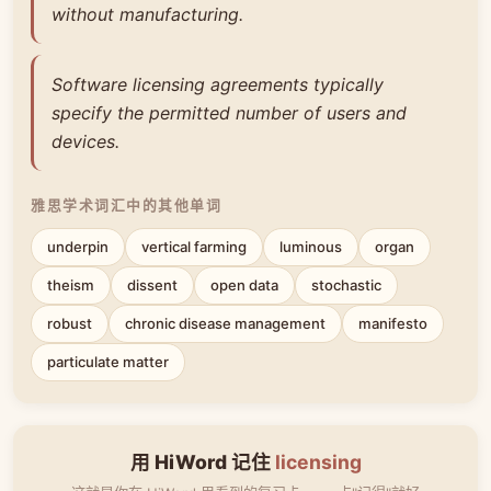
without manufacturing.
Software licensing agreements typically
specify the permitted number of users and
devices.
雅思学术词汇中的其他单词
underpin
vertical farming
luminous
organ
theism
dissent
open data
stochastic
robust
chronic disease management
manifesto
particulate matter
用 HiWord 记住
licensing