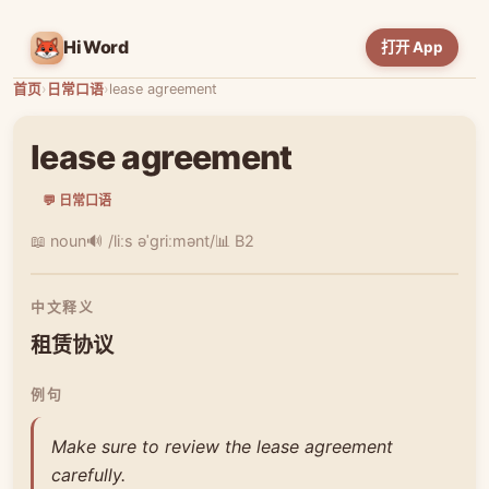
HiWord
打开 App
首页
›
日常口语
›
lease agreement
lease agreement
💬 日常口语
📖 noun
🔊 /liːs əˈɡriːmənt/
📊 B2
中文释义
租赁协议
例句
Make sure to review the lease agreement
carefully.