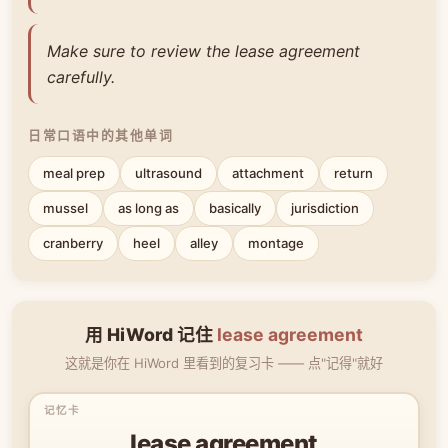
Make sure to review the lease agreement
carefully.
日常口语中的其他单词
meal prep
ultrasound
attachment
return
mussel
as long as
basically
jurisdiction
cranberry
heel
alley
montage
用 HiWord 记住
lease agreement
这就是你在 HiWord 里看到的复习卡 —— 点"记得"就好
lease agreement